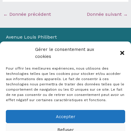
←
Donnée précédent
Donnée suivant
→
Avenue Louis Philibert
Domaine du Petit Arbois
Gérer le consentement aux
Bâtiment Laennec
cookies
13100 Aix-en-Provence
📞
04 42 90 71 22
Pour offrir les meilleures expériences, nous utilisons des
✉ contact@crige-paca.org
technologies telles que les cookies pour stocker et/ou accéder
aux informations des appareils. Le fait de consentir à ces
technologies nous permettra de traiter des données telles que le
comportement de navigation ou les ID uniques sur ce site. Le fait
de ne pas consentir ou de retirer son consentement peut avoir un
effet négatif sur certaines caractéristiques et fonctions.
Accepter
Mentions légales
RGPD
Refuser