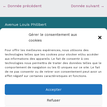
←
Donnée précédent
Donnée suivant
→
Avenue Louis Philibert
Domaine du Petit Arbois
Gérer le consentement aux
Bâtiment Laennec
cookies
13100 Aix-en-Provence
📞
04 42 90 71 22
Pour offrir les meilleures expériences, nous utilisons des
✉ contact@crige-paca.org
technologies telles que les cookies pour stocker et/ou accéder
aux informations des appareils. Le fait de consentir à ces
technologies nous permettra de traiter des données telles que le
comportement de navigation ou les ID uniques sur ce site. Le fait
de ne pas consentir ou de retirer son consentement peut avoir un
effet négatif sur certaines caractéristiques et fonctions.
Accepter
Mentions légales
RGPD
Refuser
Politique de cookies (UE)