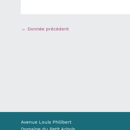
←
Donnée précédent
Avenue Louis Philibert
Domaine du Petit Arbois