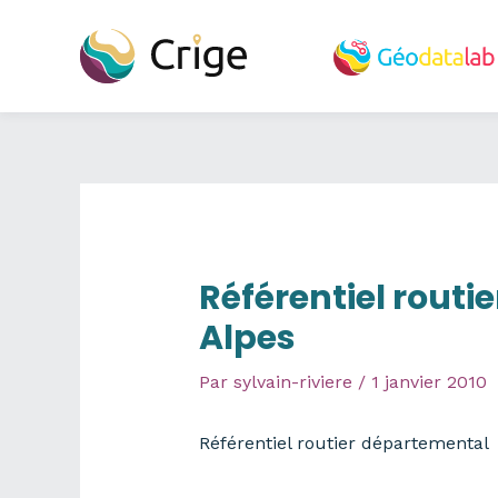
Aller
au
contenu
Référentiel routi
Alpes
Par
sylvain-riviere
/
1 janvier 2010
Référentiel routier départemental