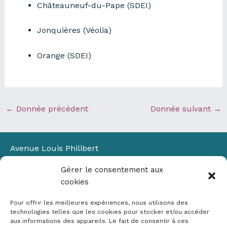
Châteauneuf-du-Pape (SDEI)
Jonquières (Véolia)
Orange (SDEI)
←
Donnée précédent
Donnée suivant
→
Avenue Louis Philibert
Domaine du Petit Arbois
Gérer le consentement aux
Bâtiment Laennec
cookies
13100 Aix-en-Provence
📞
04 42 90 71 22
Pour offrir les meilleures expériences, nous utilisons des
✉ contact@crige-paca.org
technologies telles que les cookies pour stocker et/ou accéder
aux informations des appareils. Le fait de consentir à ces