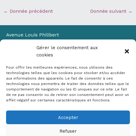
←
Donnée précédent
Donnée suivant
→
Avenue Louis Philibert
Domaine du Petit Arbois
Gérer le consentement aux
Bâtiment Laennec
cookies
13100 Aix-en-Provence
📞
04 42 90 71 22
Pour offrir les meilleures expériences, nous utilisons des
✉ contact@crige-paca.org
technologies telles que les cookies pour stocker et/ou accéder
aux informations des appareils. Le fait de consentir à ces
technologies nous permettra de traiter des données telles que le
comportement de navigation ou les ID uniques sur ce site. Le fait
de ne pas consentir ou de retirer son consentement peut avoir un
effet négatif sur certaines caractéristiques et fonctions.
Accepter
Mentions légales
RGPD
Refuser
Politique de cookies (UE)