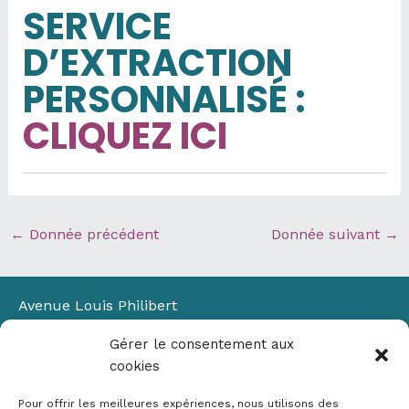
SERVICE
D’EXTRACTION
PERSONNALISÉ
:
CLIQUEZ ICI
←
Donnée précédent
Donnée suivant
→
Avenue Louis Philibert
Domaine du Petit Arbois
Gérer le consentement aux
Bâtiment Laennec
cookies
13100 Aix-en-Provence
📞
04 42 90 71 22
Pour offrir les meilleures expériences, nous utilisons des