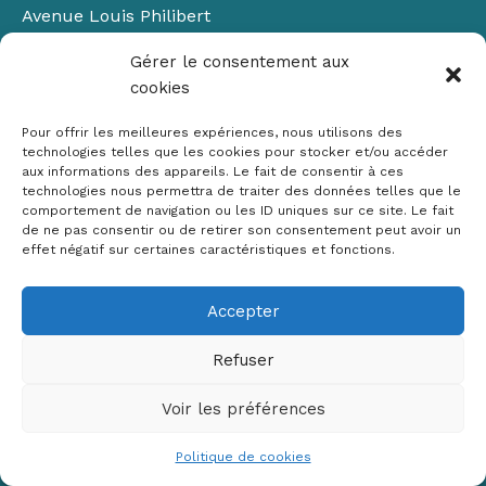
Avenue Louis Philibert
Domaine du Petit Arbois
Gérer le consentement aux
Bâtiment Laennec
cookies
13100 Aix-en-Provence
📞
04 42 90 71 22
Pour offrir les meilleures expériences, nous utilisons des
✉ contact@crige-paca.org
technologies telles que les cookies pour stocker et/ou accéder
aux informations des appareils. Le fait de consentir à ces
technologies nous permettra de traiter des données telles que le
comportement de navigation ou les ID uniques sur ce site. Le fait
de ne pas consentir ou de retirer son consentement peut avoir un
effet négatif sur certaines caractéristiques et fonctions.
Accepter
Mentions légales
RGPD
Refuser
Politique de cookies (UE)
Voir les préférences
Copyright © 2026 Crige PACA
Conception :
sylvainriviere.com
Politique de cookies