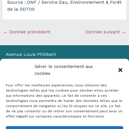
Source : ONF / Service Eau, Environnement & Forêt
de la DDT05
←
Donnée précédent
Donnée suivant
→
Avenue Louis Philibert
Domaine du Petit Arbois
Gérer le consentement aux
Bâtiment Laennec
cookies
13100 Aix-en-Provence
📞
04 42 90 71 22
Pour offrir les meilleures expériences, nous utilisons des
✉ contact@crige-paca.org
technologies telles que les cookies pour stocker et/ou accéder
aux informations des appareils. Le fait de consentir à ces
technologies nous permettra de traiter des données telles que le
comportement de navigation ou les ID uniques sur ce site. Le fait
de ne pas consentir ou de retirer son consentement peut avoir un
effet négatif sur certaines caractéristiques et fonctions.