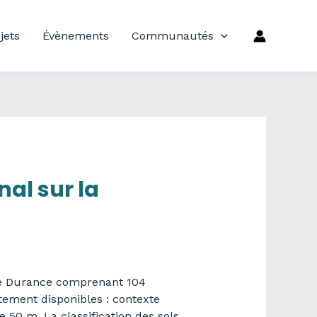
jets
Évènements
Communautés
nal sur la
nne Durance comprenant 104
tement disponibles : contexte
 50 m. La classification des sols