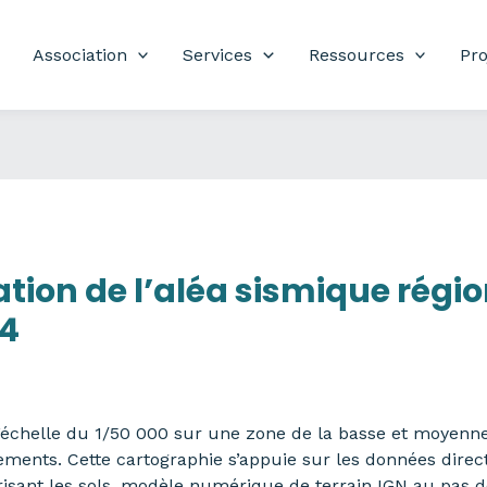
Association
Services
Ressources
Pro
tion de l’aléa sismique régio
04
 l’échelle du 1/50 000 sur une zone de la basse et moye
ents. Cette cartographie s’appuie sur les données direc
sant les sols, modèle numérique de terrain IGN au pas de