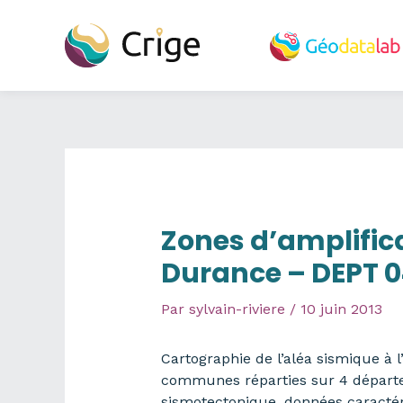
Aller
au
contenu
Zones d’amplifica
Durance – DEPT 
Par
sylvain-riviere
/
10 juin 2013
Cartographie de l’aléa sismique à
communes réparties sur 4 départem
sismotectonique, données caractéri