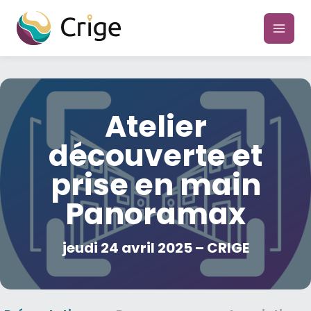
Aller
au
main
contenu
men
Atelier
découverte et
prise en main
Panoramax
jeudi 24 avril 2025 – CRIGE