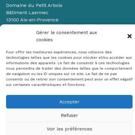
Domaine du Petit Arbois
Bâtiment Laennec
13100 Aix-en-Provence
📞
04 42 90 71 22
Gérer le consentement aux
✉ contact@crige-paca.org
cookies
Pour offrir les meilleures expériences, nous utilisons des
technologies telles que les cookies pour stocker et/ou accéder aux
informations des appareils. Le fait de consentir à ces technologies
nous permettra de traiter des données telles que le comportement
de navigation ou les ID uniques sur ce site. Le fait de ne pas
consentir ou de retirer son consentement peut avoir un effet négatif
Mentions légales
sur certaines caractéristiques et fonctions.
RGPD
Politique de cookies (UE)
Accepter
Copyright © 2026 Crige PACA
Refuser
Conception :
sylvainriviere.com
Voir les préférences