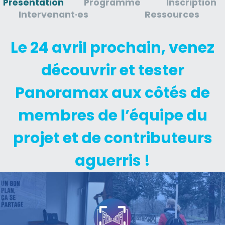
Présentation
Programme
Inscription
Intervenant·es
Ressources
Le 24 avril prochain, venez
découvrir et tester
Panoramax aux côtés de
membres de l’équipe du
projet et de contributeurs
aguerris !