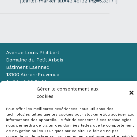
[leaflet-marker lat=43.49132 lng=5.33171]
Avenue Louis Philibert
Domaine du Petit Arbois
Bâtiment Laennec
13100 Aix-en-Provence
📞
04 42 90 71 22
✉ contact@crige-paca.org
Gérer le consentement aux
cookies
Pour offrir les meilleures expériences, nous utilisons des
technologies telles que les cookies pour stocker et/ou accéder aux
informations des appareils. Le fait de consentir à ces technologies
nous permettra de traiter des données telles que le comportement
de navigation ou les ID uniques sur ce site. Le fait de ne pas
consentir ou de retirer son consentement peut avoir un effet négatif