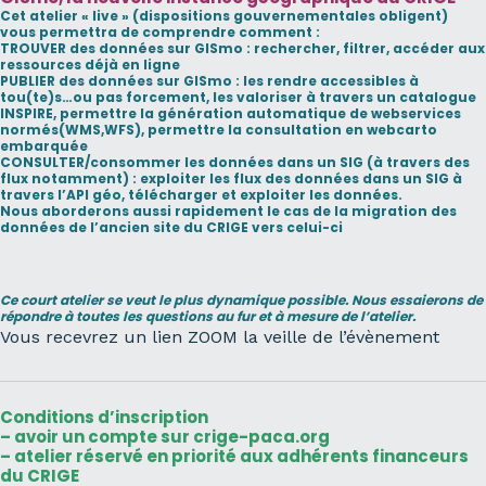
Cet atelier « live » (dispositions gouvernementales obligent)
vous permettra de comprendre comment :
TROUVER
des données sur GISmo : rechercher, filtrer, accéder aux
ressources déjà en ligne
PUBLIER
des données sur GISmo : les rendre accessibles à
tou(te)s…ou pas forcement, les valoriser à travers un catalogue
INSPIRE, permettre la génération automatique de webservices
normés(WMS,WFS), permettre la consultation en webcarto
embarquée
CONSULTER
/consommer les données dans un SIG (à travers des
flux notamment) : exploiter les flux des données dans un SIG à
travers l’API géo, télécharger et exploiter les données.
Nous aborderons aussi rapidement le cas de la migration des
données de l’ancien site du CRIGE vers celui-ci
Ce court atelier se veut le plus dynamique possible. Nous essaierons de
répondre à toutes les questions au fur et à mesure de l’atelier.
Vous recevrez un lien ZOOM la veille de l’évènement
Conditions d’inscription
– avoir un compte sur
crige-paca.org
– atelier réservé en priorité aux
adhérents financeurs
du CRIGE