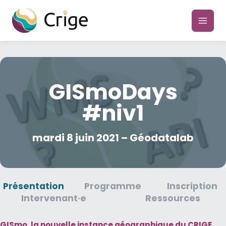
Aller
au
main
contenu
men
GISmoDays
#niv1
mardi 8 juin 2021 – Géodatalab
Présentation
Programme
Inscription
Intervenant·e
Ressources
GISmo
, la nouvelle instance géographique du CRIGE