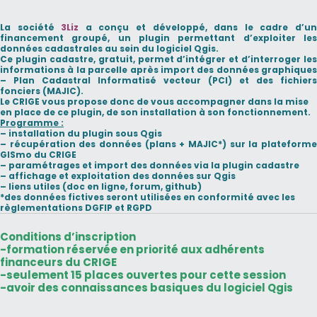
La société
3Liz
a conçu et développé, dans le cadre d’u
financement groupé, un plugin permettant d’exploiter les
données cadastrales au sein du logiciel Qgis.
Ce plugin cadastre, gratuit, permet d’intégrer et d’interroger les
informations à la parcelle après import des données graphiques
–
Plan Cadastral Informatisé vecteur (PCI)
et des
fichiers
fonciers (MAJIC)
.
Le CRIGE vous propose donc de vous accompagner dans la mise
en place de ce plugin, de son installation à son fonctionnement.
Programme :
–
installation
du plugin sous Qgis
–
récupération
des données (plans + MAJIC*) sur la plateform
GISmo du CRIGE
–
paramétrages
et
import
des données via la plugin cadastre
–
affichage
et
exploitation
des données sur Qgis
– liens utiles (doc en ligne, forum, github)
*des données fictives seront utilisées en conformité avec les
règlementations DGFIP et RGPD
Conditions d’inscription
-formation réservée en priorité aux
adhérents
financeurs
du CRIGE
-seulement 15 places ouvertes pour cette session
-avoir des connaissances basiques du logiciel Qgis