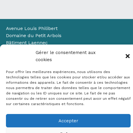
Avenue Louis Philibert
Domaine du Petit Arbois
Bâtiment Laennec
13100 Aix-en-Provence
Gérer le consentement aux
📞
04 42 90 71 22
cookies
✉ contact@crige-paca.org
Pour offrir les meilleures expériences, nous utilisons des
technologies telles que les cookies pour stocker et/ou accéder aux
informations des appareils. Le fait de consentir à ces technologies
nous permettra de traiter des données telles que le comportement
de navigation ou les ID uniques sur ce site. Le fait de ne pas
consentir ou de retirer son consentement peut avoir un effet négatif
sur certaines caractéristiques et fonctions.
Mentions légales
RGPD
Accepter
Politique de cookies (UE)