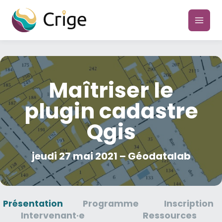
Aller
au
main
contenu
men
Maîtriser le
plugin cadastre
Qgis
jeudi 27 mai 2021 – Géodatalab
Présentation
Programme
Inscription
Intervenant·e
Ressources