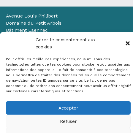
Avenue Louis Philibert
Domaine du Petit Arbois
Bâtiment Laennec
13100 Aix-en-Provence
Gérer le consentement aux
📞
04 42 90 71 22
cookies
✉ contact@crige-paca.org
Pour offrir les meilleures expériences, nous utilisons des
technologies telles que les cookies pour stocker et/ou accéder aux
informations des appareils. Le fait de consentir à ces technologies
nous permettra de traiter des données telles que le comportement
de navigation ou les ID uniques sur ce site. Le fait de ne pas
consentir ou de retirer son consentement peut avoir un effet négatif
sur certaines caractéristiques et fonctions.
Mentions légales
RGPD
Accepter
Politique de cookies (UE)
Refuser
Copyright © 2026 Crige PACA
Conception :
sylvainriviere.com