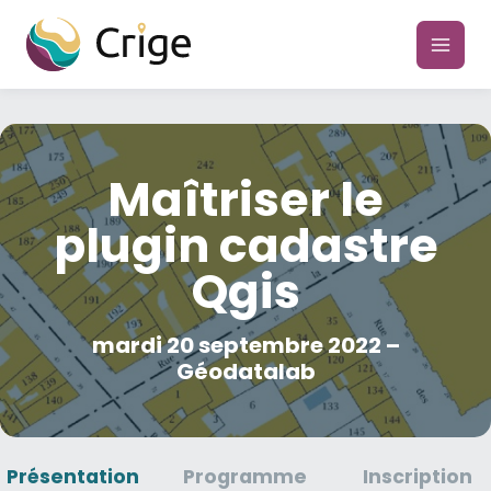
Aller
au
main
contenu
men
Maîtriser le
plugin cadastre
Qgis
mardi 20 septembre 2022 –
Géodatalab
Présentation
Programme
Inscription