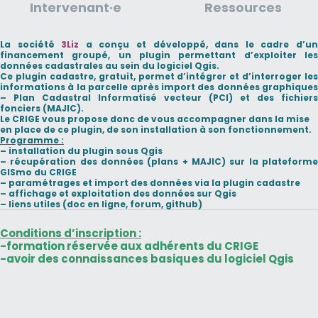
Intervenant·e
Ressources
La société
3Liz
a conçu et développé, dans le cadre d’u
financement groupé, un plugin permettant d’exploiter les
données cadastrales au sein du logiciel Qgis.
Ce plugin cadastre, gratuit, permet d’intégrer et d’interroger les
informations à la parcelle après import des données graphiques
–
Plan Cadastral Informatisé vecteur (PCI)
et des
fichiers
fonciers (MAJIC)
.
Le CRIGE vous propose donc de vous accompagner dans la mise
en place de ce plugin, de son installation à son fonctionnement.
Programme :
–
installation
du plugin sous Qgis
–
récupération
des données (plans + MAJIC) sur la plateform
GISmo du CRIGE
–
paramétrages
et
import
des données via la plugin cadastre
–
affichage
et
exploitation
des données sur Qgis
– liens utiles (doc en ligne, forum, github)
Conditions d’inscription :
-formation réservée aux
adhérents
du CRIGE
-avoir des connaissances basiques du logiciel Qgis