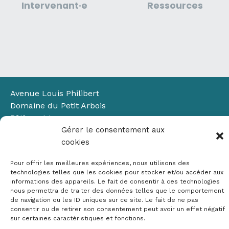
Intervenant·e
Ressources
Avenue Louis Philibert
Domaine du Petit Arbois
Bâtiment Laennec
13100 Aix-en-Provence
Gérer le consentement aux
📞
04 42 90 71 22
cookies
✉ contact@crige-paca.org
Pour offrir les meilleures expériences, nous utilisons des
technologies telles que les cookies pour stocker et/ou accéder aux
informations des appareils. Le fait de consentir à ces technologies
nous permettra de traiter des données telles que le comportement
de navigation ou les ID uniques sur ce site. Le fait de ne pas
consentir ou de retirer son consentement peut avoir un effet négatif
sur certaines caractéristiques et fonctions.