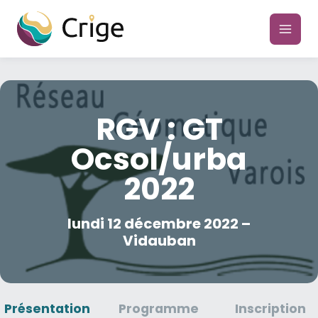
Aller
au
main
contenu
men
RGV : GT
Ocsol/urba
2022
lundi 12 décembre 2022 –
Vidauban
Présentation
Programme
Inscription