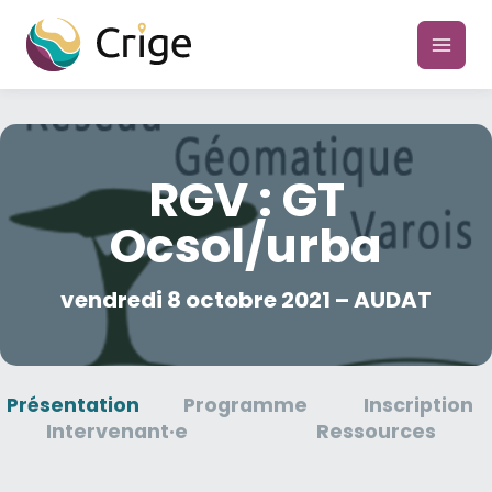
Aller
au
main
contenu
men
RGV : GT
Ocsol/urba
vendredi 8 octobre 2021 – AUDAT
Présentation
Programme
Inscription
Intervenant·e
Ressources