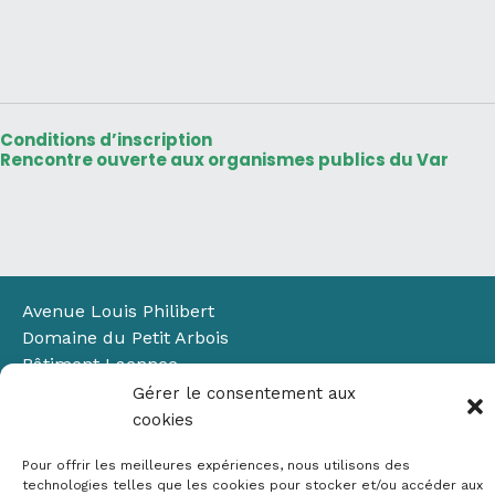
Conditions d’inscription
Rencontre ouverte aux organismes publics du Var
Avenue Louis Philibert
Domaine du Petit Arbois
Bâtiment Laennec
13100 Aix-en-Provence
Gérer le consentement aux
📞
04 42 90 71 22
cookies
✉ contact@crige-paca.org
Pour offrir les meilleures expériences, nous utilisons des
technologies telles que les cookies pour stocker et/ou accéder aux