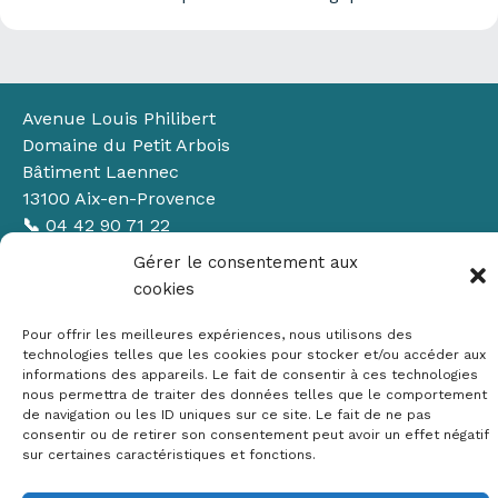
Avenue Louis Philibert
Domaine du Petit Arbois
Bâtiment Laennec
13100 Aix-en-Provence
📞
04 42 90 71 22
✉ contact@crige-paca.org
Gérer le consentement aux
cookies
Pour offrir les meilleures expériences, nous utilisons des
technologies telles que les cookies pour stocker et/ou accéder aux
informations des appareils. Le fait de consentir à ces technologies
nous permettra de traiter des données telles que le comportement
de navigation ou les ID uniques sur ce site. Le fait de ne pas
Mentions légales
consentir ou de retirer son consentement peut avoir un effet négatif
sur certaines caractéristiques et fonctions.
RGPD
Politique de cookies (UE)