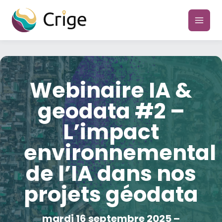
Aller
au
main
contenu
men
Webinaire IA &
geodata #2 –
L’impact
environnemental
de l’IA dans nos
projets géodata
mardi 16 septembre 2025 –