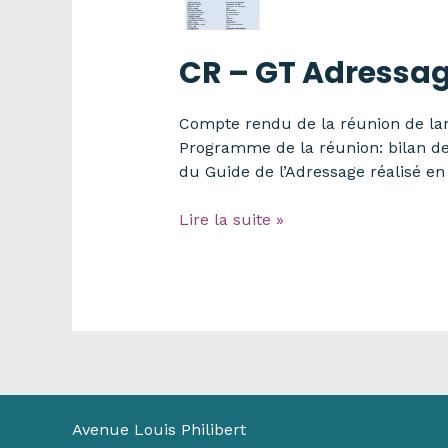
CR – GT Adressag
Compte rendu de la réunion de la
Programme de la réunion: bilan de
du Guide de l’Adressage réalisé en
CR
Lire la suite »
–
GT
Adressage
–
RGV
–
01/08/2017
Avenue Louis Philibert