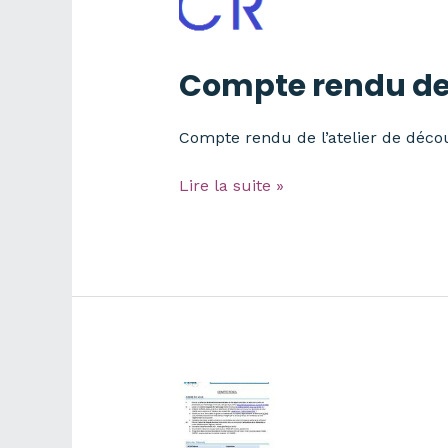
Compte rendu de 
Compte rendu de l’atelier de déco
Compte
Lire la suite »
rendu
de
l’atelier
Datadays#1