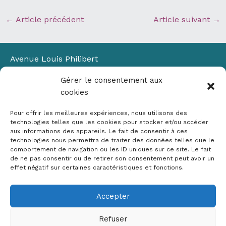
←
Article précédent
Article suivant
→
Avenue Louis Philibert
Domaine du Petit Arbois
Gérer le consentement aux
Bâtiment Laennec
cookies
13100 Aix-en-Provence
📞
04 42 90 71 22
Pour offrir les meilleures expériences, nous utilisons des
✉ contact@crige-paca.org
technologies telles que les cookies pour stocker et/ou accéder
aux informations des appareils. Le fait de consentir à ces
technologies nous permettra de traiter des données telles que le
comportement de navigation ou les ID uniques sur ce site. Le fait
de ne pas consentir ou de retirer son consentement peut avoir un
effet négatif sur certaines caractéristiques et fonctions.
Accepter
Mentions légales
RGPD
Refuser