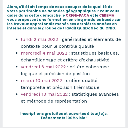
Alors, s’il était temps de vous occuper de la qualité de
votre patrimoine de données géographiques ? Pour vous
aider dans cette démarche le
CRIGE-PACA
et le
CEREMA
vous proposent une formation en cinq modules basée sur
les travaux approfondis menés ces dernières années en
interne et dans le groupe de travail QuaDoGéo du CNIG.
lundi 2 mai 2022
: généralités et éléments de
contexte pour le contrôle qualité
mercredi 4 mai 2022
: statistiques basiques,
échantillonnage et critère d’exhaustivité
vendredi 6 mai 2022
: critère cohérence
logique et précision de position
mardi 10 mai 2022
: critère qualité
temporelle et précision thématique
vendredi 13 mai 2022
: statistiques avancées
et méthode de représentation
Inscriptions gratuites et ouvertes à tou(te)s.
Événements 100% visio !