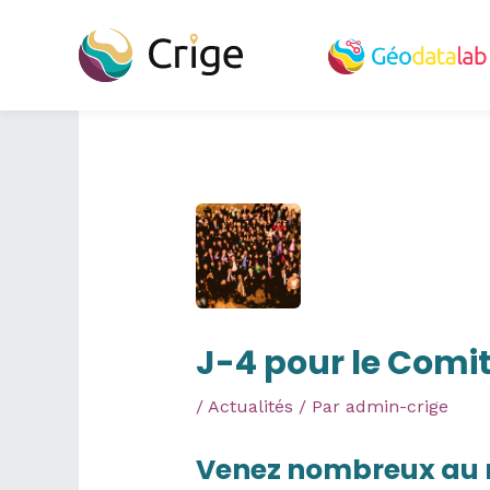
Aller
au
contenu
J-4 pour le Comi
/
Actualités
/ Par
admin-crige
Venez nombreux au 