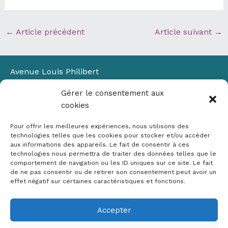
←
Article précédent
Article suivant
→
Avenue Louis Philibert
Domaine du Petit Arbois
Gérer le consentement aux
Bâtiment Laennec
cookies
13100 Aix-en-Provence
📞
04 42 90 71 22
Pour offrir les meilleures expériences, nous utilisons des
✉ contact@crige-paca.org
technologies telles que les cookies pour stocker et/ou accéder
aux informations des appareils. Le fait de consentir à ces
technologies nous permettra de traiter des données telles que le
comportement de navigation ou les ID uniques sur ce site. Le fait
de ne pas consentir ou de retirer son consentement peut avoir un
effet négatif sur certaines caractéristiques et fonctions.
Accepter
Mentions légales