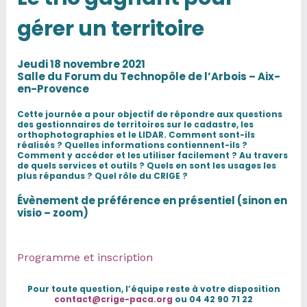
gérer un territoire
Jeudi 18 novembre 2021
Salle du Forum du Technopôle de l’Arbois – Aix-
en-Provence
Cette journée a pour objectif de répondre aux questions
des gestionnaires de territoires sur le cadastre, les
orthophotographies et le LIDAR. Comment sont-ils
réalisés ? Quelles informations contiennent-ils ?
Comment y accéder et les utiliser facilement ? Au travers
de quels services et outils ? Quels en sont les usages les
plus répandus ? Quel rôle du CRIGE ?
Évènement de préférence en présentiel (sinon en
visio – zoom)
Programme et inscription
Pour toute question, l’équipe reste à votre disposition
contact@crige-paca.org
ou 04 42 90 71 22