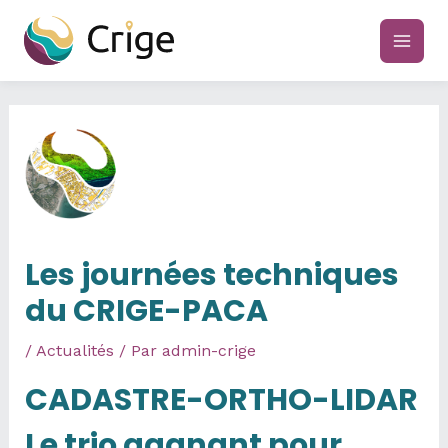
Aller
au
main
contenu
men
Les journées techniques
du CRIGE-PACA
/
Actualités
/ Par
admin-crige
CADASTRE-ORTHO-LIDAR
Le trio gagnant pour