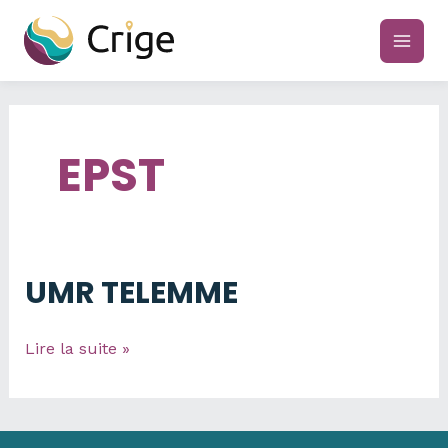
Aller
au
main
contenu
men
EPST
UMR TELEMME
UMR
Lire la suite »
TELEMME