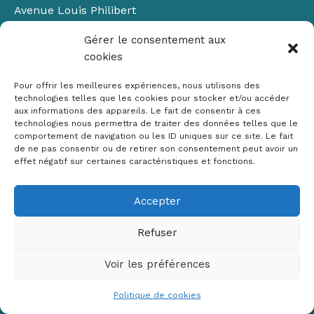
Avenue Louis Philibert
Domaine du Petit Arbois
Gérer le consentement aux
Bâtiment Laennec
cookies
13100 Aix-en-Provence
📞
04 42 90 71 22
Pour offrir les meilleures expériences, nous utilisons des
✉ contact@crige-paca.org
technologies telles que les cookies pour stocker et/ou accéder
aux informations des appareils. Le fait de consentir à ces
technologies nous permettra de traiter des données telles que le
comportement de navigation ou les ID uniques sur ce site. Le fait
de ne pas consentir ou de retirer son consentement peut avoir un
effet négatif sur certaines caractéristiques et fonctions.
Accepter
Mentions légales
RGPD
Refuser
Politique de cookies (UE)
Voir les préférences
Copyright © 2026 Crige PACA
Conception :
sylvainriviere.com
Politique de cookies