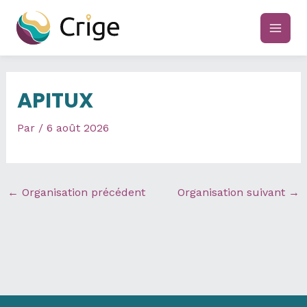
Aller
au
main
contenu
men
APITUX
Par
/
6 août 2026
←
Organisation précédent
Organisation suivant
→