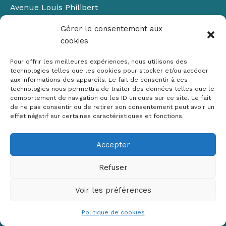
Avenue Louis Philibert
Domaine du Petit Arbois
Gérer le consentement aux
Bâtiment Laennec
cookies
13100 Aix-en-Provence
📞
04 42 90 71 22
Pour offrir les meilleures expériences, nous utilisons des
✉ contact@crige-paca.org
technologies telles que les cookies pour stocker et/ou accéder
aux informations des appareils. Le fait de consentir à ces
technologies nous permettra de traiter des données telles que le
comportement de navigation ou les ID uniques sur ce site. Le fait
de ne pas consentir ou de retirer son consentement peut avoir un
effet négatif sur certaines caractéristiques et fonctions.
Accepter
Mentions légales
RGPD
Refuser
Politique de cookies (UE)
Voir les préférences
Copyright © 2026 Crige PACA
Conception :
sylvainriviere.com
Politique de cookies