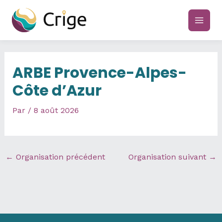
Aller
au
main
contenu
men
ARBE Provence-Alpes-
Côte d’Azur
Par
/
8 août 2026
←
Organisation précédent
Organisation suivant
→