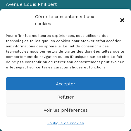
Avenue Louis Philibert
Domaine du Petit Arbois
Gérer le consentement aux
Bâtiment Laennec
cookies
13100 Aix-en-Provence
📞
04 42 90 71 22
Pour offrir les meilleures expériences, nous utilisons des
✉ contact@crige-paca.org
technologies telles que les cookies pour stocker et/ou accéder
aux informations des appareils. Le fait de consentir à ces
technologies nous permettra de traiter des données telles que le
comportement de navigation ou les ID uniques sur ce site. Le fait
de ne pas consentir ou de retirer son consentement peut avoir un
effet négatif sur certaines caractéristiques et fonctions.
Accepter
Mentions légales
RGPD
Refuser
Politique de cookies (UE)
Voir les préférences
Copyright © 2026 Crige PACA
Conception :
sylvainriviere.com
Politique de cookies