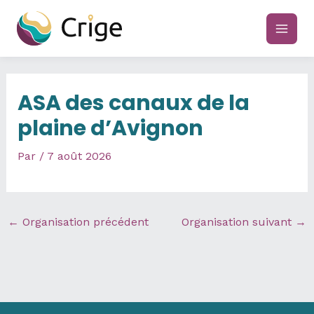
Aller
au
main
contenu
men
ASA des canaux de la
plaine d’Avignon
Par
/
7 août 2026
←
Organisation précédent
Organisation suivant
→