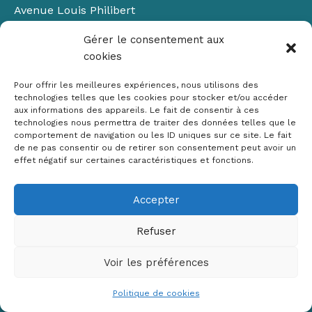
Avenue Louis Philibert
Domaine du Petit Arbois
Gérer le consentement aux
Bâtiment Laennec
cookies
13100 Aix-en-Provence
📞
04 42 90 71 22
Pour offrir les meilleures expériences, nous utilisons des
✉ contact@crige-paca.org
technologies telles que les cookies pour stocker et/ou accéder
aux informations des appareils. Le fait de consentir à ces
technologies nous permettra de traiter des données telles que le
comportement de navigation ou les ID uniques sur ce site. Le fait
de ne pas consentir ou de retirer son consentement peut avoir un
effet négatif sur certaines caractéristiques et fonctions.
Accepter
Mentions légales
RGPD
Refuser
Politique de cookies (UE)
Voir les préférences
Copyright © 2026 Crige PACA
Conception :
sylvainriviere.com
Politique de cookies