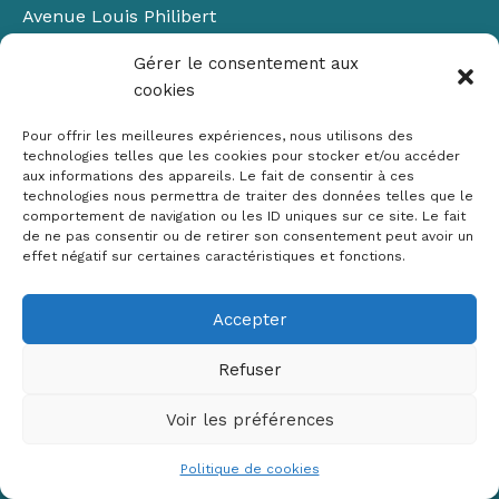
Avenue Louis Philibert
Domaine du Petit Arbois
Gérer le consentement aux
Bâtiment Laennec
cookies
13100 Aix-en-Provence
📞
04 42 90 71 22
Pour offrir les meilleures expériences, nous utilisons des
✉ contact@crige-paca.org
technologies telles que les cookies pour stocker et/ou accéder
aux informations des appareils. Le fait de consentir à ces
technologies nous permettra de traiter des données telles que le
comportement de navigation ou les ID uniques sur ce site. Le fait
de ne pas consentir ou de retirer son consentement peut avoir un
effet négatif sur certaines caractéristiques et fonctions.
Accepter
Mentions légales
RGPD
Refuser
Politique de cookies (UE)
Voir les préférences
Copyright © 2026 Crige PACA
Conception :
sylvainriviere.com
Politique de cookies