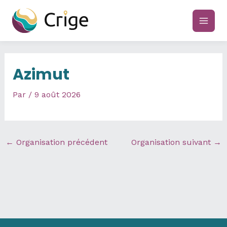
Aller
au
main
contenu
men
Azimut
Par
/
9 août 2026
←
Organisation précédent
Organisation suivant
→