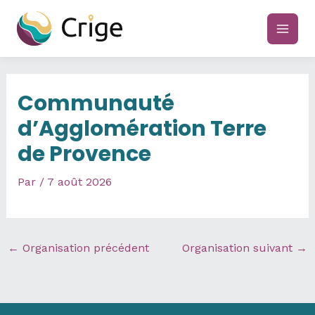
Aller
au
main
contenu
men
Communauté
d’Agglomération Terre
de Provence
Par
/
7 août 2026
←
Organisation précédent
Organisation suivant
→