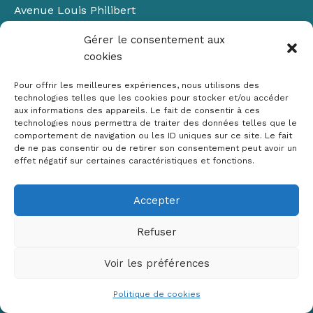
Avenue Louis Philibert
Domaine du Petit Arbois
Gérer le consentement aux
Bâtiment Laennec
cookies
13100 Aix-en-Provence
📞
04 42 90 71 22
Pour offrir les meilleures expériences, nous utilisons des
✉ contact@crige-paca.org
technologies telles que les cookies pour stocker et/ou accéder
aux informations des appareils. Le fait de consentir à ces
technologies nous permettra de traiter des données telles que le
comportement de navigation ou les ID uniques sur ce site. Le fait
de ne pas consentir ou de retirer son consentement peut avoir un
effet négatif sur certaines caractéristiques et fonctions.
Accepter
Mentions légales
RGPD
Refuser
Politique de cookies (UE)
Voir les préférences
Copyright © 2026 Crige PACA
Conception :
sylvainriviere.com
Politique de cookies