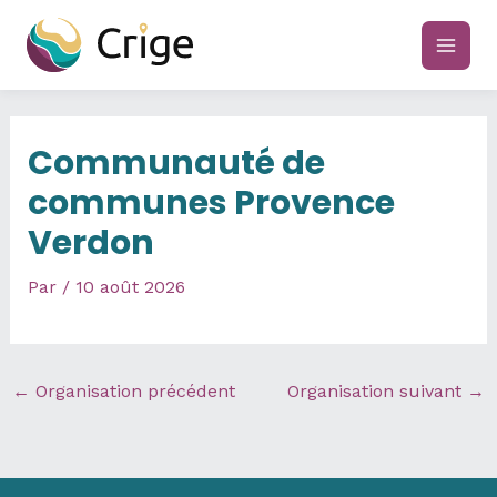
Aller
au
main
contenu
men
Communauté de
communes Provence
Verdon
Par
/
10 août 2026
←
Organisation précédent
Organisation suivant
→