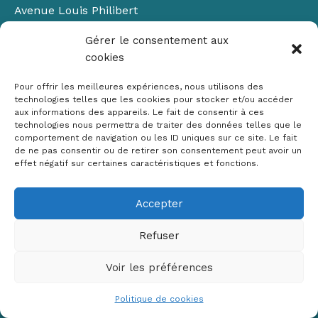
Avenue Louis Philibert
Domaine du Petit Arbois
Gérer le consentement aux
Bâtiment Laennec
cookies
13100 Aix-en-Provence
📞
04 42 90 71 22
Pour offrir les meilleures expériences, nous utilisons des
✉ contact@crige-paca.org
technologies telles que les cookies pour stocker et/ou accéder
aux informations des appareils. Le fait de consentir à ces
technologies nous permettra de traiter des données telles que le
comportement de navigation ou les ID uniques sur ce site. Le fait
de ne pas consentir ou de retirer son consentement peut avoir un
effet négatif sur certaines caractéristiques et fonctions.
Accepter
Mentions légales
RGPD
Refuser
Politique de cookies (UE)
Voir les préférences
Copyright © 2026 Crige PACA
Conception :
sylvainriviere.com
Politique de cookies