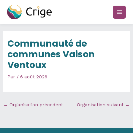
Aller
au
main
contenu
men
Communauté de
communes Vaison
Ventoux
Par
/
6 août 2026
←
Organisation précédent
Organisation suivant
→