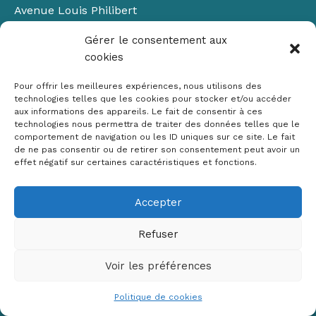
Avenue Louis Philibert
Domaine du Petit Arbois
Gérer le consentement aux
Bâtiment Laennec
cookies
13100 Aix-en-Provence
📞
04 42 90 71 22
Pour offrir les meilleures expériences, nous utilisons des
✉ contact@crige-paca.org
technologies telles que les cookies pour stocker et/ou accéder
aux informations des appareils. Le fait de consentir à ces
technologies nous permettra de traiter des données telles que le
comportement de navigation ou les ID uniques sur ce site. Le fait
de ne pas consentir ou de retirer son consentement peut avoir un
effet négatif sur certaines caractéristiques et fonctions.
Accepter
Mentions légales
RGPD
Refuser
Politique de cookies (UE)
Voir les préférences
Copyright © 2026 Crige PACA
Conception :
sylvainriviere.com
Politique de cookies