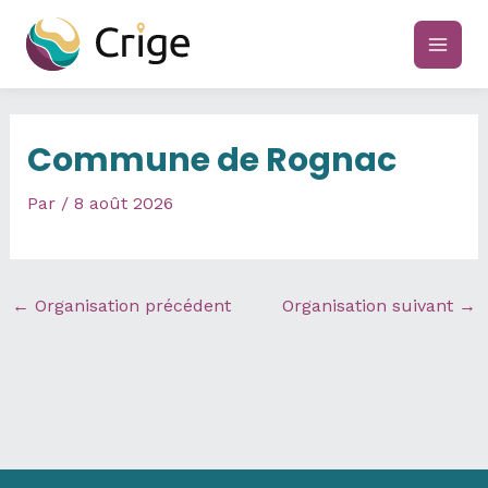
Aller
au
main
contenu
men
Commune de Rognac
Par
/
8 août 2026
←
Organisation précédent
Organisation suivant
→