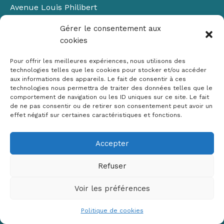
Avenue Louis Philibert
Domaine du Petit Arbois
Gérer le consentement aux
Bâtiment Laennec
cookies
13100 Aix-en-Provence
📞
04 42 90 71 22
Pour offrir les meilleures expériences, nous utilisons des
✉ contact@crige-paca.org
technologies telles que les cookies pour stocker et/ou accéder
aux informations des appareils. Le fait de consentir à ces
technologies nous permettra de traiter des données telles que le
comportement de navigation ou les ID uniques sur ce site. Le fait
de ne pas consentir ou de retirer son consentement peut avoir un
effet négatif sur certaines caractéristiques et fonctions.
Accepter
Mentions légales
RGPD
Refuser
Politique de cookies (UE)
Voir les préférences
Copyright © 2026 Crige PACA
Conception :
sylvainriviere.com
Politique de cookies