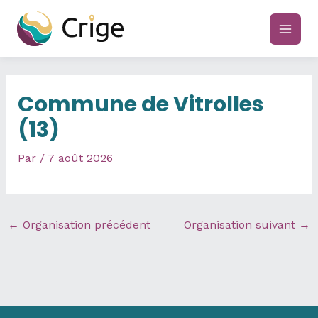
Aller
au
main
contenu
men
Commune de Vitrolles
(13)
Par
/
7 août 2026
←
Organisation précédent
Organisation suivant
→