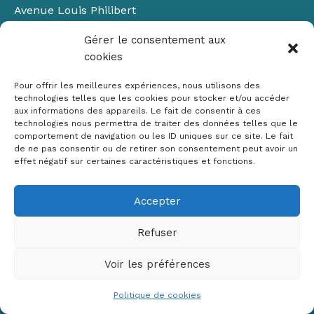
Avenue Louis Philibert
Domaine du Petit Arbois
Gérer le consentement aux
Bâtiment Laennec
cookies
13100 Aix-en-Provence
📞
04 42 90 71 22
Pour offrir les meilleures expériences, nous utilisons des
✉ contact@crige-paca.org
technologies telles que les cookies pour stocker et/ou accéder
aux informations des appareils. Le fait de consentir à ces
technologies nous permettra de traiter des données telles que le
comportement de navigation ou les ID uniques sur ce site. Le fait
de ne pas consentir ou de retirer son consentement peut avoir un
effet négatif sur certaines caractéristiques et fonctions.
Accepter
Mentions légales
RGPD
Refuser
Politique de cookies (UE)
Voir les préférences
Copyright © 2026 Crige PACA
Conception :
sylvainriviere.com
Politique de cookies