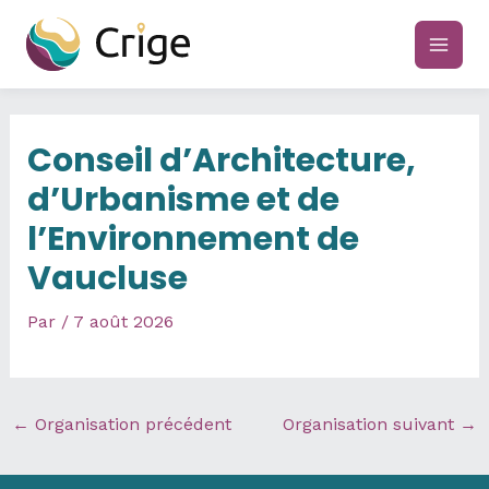
Aller
au
main
contenu
men
Conseil d’Architecture,
d’Urbanisme et de
l’Environnement de
Vaucluse
Par
/
7 août 2026
←
Organisation précédent
Organisation suivant
→