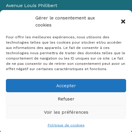
Avenue Louis Philibert
Domaine du Petit Arbois
Gérer le consentement aux
Bâtiment Laennec
cookies
13100 Aix-en-Provence
📞
04 42 90 71 22
Pour offrir les meilleures expériences, nous utilisons des
✉ contact@crige-paca.org
technologies telles que les cookies pour stocker et/ou accéder
aux informations des appareils. Le fait de consentir à ces
technologies nous permettra de traiter des données telles que le
comportement de navigation ou les ID uniques sur ce site. Le fait
de ne pas consentir ou de retirer son consentement peut avoir un
effet négatif sur certaines caractéristiques et fonctions.
Accepter
Mentions légales
RGPD
Refuser
Politique de cookies (UE)
Voir les préférences
Copyright © 2026 Crige PACA
Conception :
sylvainriviere.com
Politique de cookies