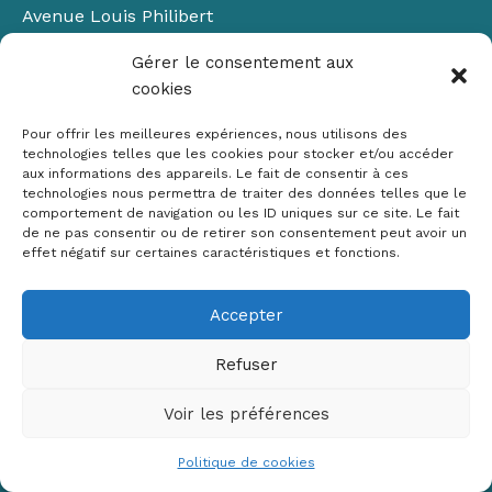
Avenue Louis Philibert
Domaine du Petit Arbois
Gérer le consentement aux
Bâtiment Laennec
cookies
13100 Aix-en-Provence
📞
04 42 90 71 22
Pour offrir les meilleures expériences, nous utilisons des
✉ contact@crige-paca.org
technologies telles que les cookies pour stocker et/ou accéder
aux informations des appareils. Le fait de consentir à ces
technologies nous permettra de traiter des données telles que le
comportement de navigation ou les ID uniques sur ce site. Le fait
de ne pas consentir ou de retirer son consentement peut avoir un
effet négatif sur certaines caractéristiques et fonctions.
Accepter
Mentions légales
RGPD
Refuser
Politique de cookies (UE)
Voir les préférences
Copyright © 2026 Crige PACA
Conception :
sylvainriviere.com
Politique de cookies