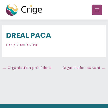
Aller
au
main
contenu
men
DREAL PACA
Par
/
7 août 2026
←
Organisation précédent
Organisation suivant
→