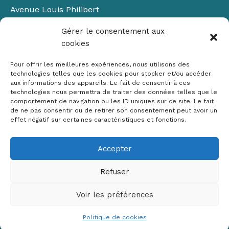
Avenue Louis Philibert
Domaine du Petit Arbois
Gérer le consentement aux
Bâtiment Laennec
cookies
13100 Aix-en-Provence
📞
04 42 90 71 22
Pour offrir les meilleures expériences, nous utilisons des
✉ contact@crige-paca.org
technologies telles que les cookies pour stocker et/ou accéder
aux informations des appareils. Le fait de consentir à ces
technologies nous permettra de traiter des données telles que le
comportement de navigation ou les ID uniques sur ce site. Le fait
de ne pas consentir ou de retirer son consentement peut avoir un
effet négatif sur certaines caractéristiques et fonctions.
Accepter
Mentions légales
RGPD
Refuser
Politique de cookies (UE)
Voir les préférences
Copyright © 2026 Crige PACA
Conception :
sylvainriviere.com
Politique de cookies