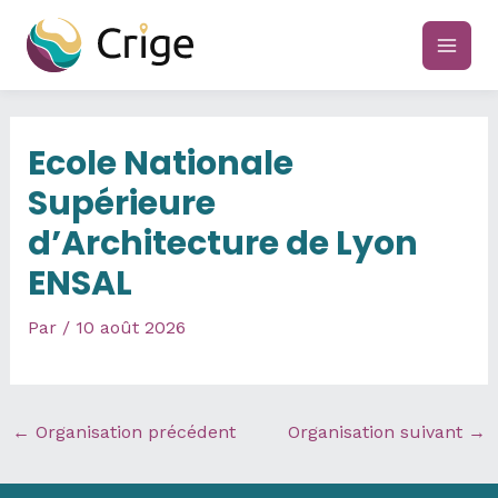
Aller
au
main
contenu
men
Ecole Nationale
Supérieure
d’Architecture de Lyon
ENSAL
Par
/
10 août 2026
←
Organisation précédent
Organisation suivant
→