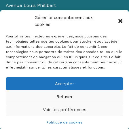
Avenue Louis Philibert
Domaine du Petit Arbois
Gérer le consentement aux
Bâtiment Laennec
cookies
13100 Aix-en-Provence
📞
04 42 90 71 22
Pour offrir les meilleures expériences, nous utilisons des
✉ contact@crige-paca.org
technologies telles que les cookies pour stocker et/ou accéder
aux informations des appareils. Le fait de consentir à ces
technologies nous permettra de traiter des données telles que le
comportement de navigation ou les ID uniques sur ce site. Le fait
de ne pas consentir ou de retirer son consentement peut avoir un
effet négatif sur certaines caractéristiques et fonctions.
Accepter
Mentions légales
RGPD
Refuser
Politique de cookies (UE)
Voir les préférences
Copyright © 2026 Crige PACA
Conception :
sylvainriviere.com
Politique de cookies