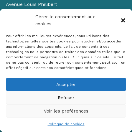
Avenue Louis Philibert
Domaine du Petit Arbois
Gérer le consentement aux
Bâtiment Laennec
cookies
13100 Aix-en-Provence
📞
04 42 90 71 22
Pour offrir les meilleures expériences, nous utilisons des
✉ contact@crige-paca.org
technologies telles que les cookies pour stocker et/ou accéder
aux informations des appareils. Le fait de consentir à ces
technologies nous permettra de traiter des données telles que le
comportement de navigation ou les ID uniques sur ce site. Le fait
de ne pas consentir ou de retirer son consentement peut avoir un
effet négatif sur certaines caractéristiques et fonctions.
Accepter
Mentions légales
RGPD
Refuser
Politique de cookies (UE)
Voir les préférences
Copyright © 2026 Crige PACA
Conception :
sylvainriviere.com
Politique de cookies