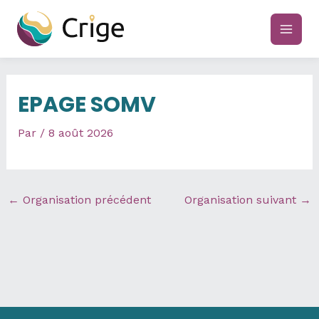
Aller
au
main
contenu
men
EPAGE SOMV
Par
/
8 août 2026
←
Organisation précédent
Organisation suivant
→