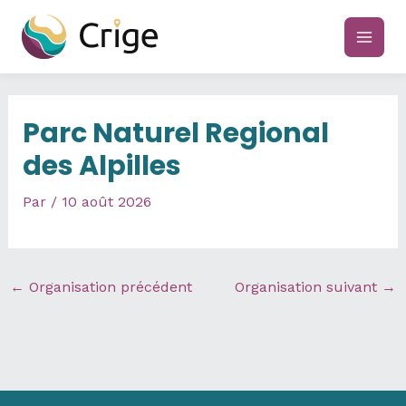
Aller
au
main
contenu
men
Parc Naturel Regional
des Alpilles
Par
/
10 août 2026
←
Organisation précédent
Organisation suivant
→