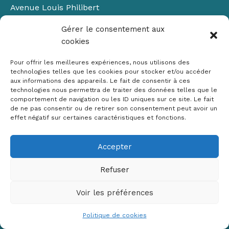
Avenue Louis Philibert
Domaine du Petit Arbois
Gérer le consentement aux
Bâtiment Laennec
cookies
13100 Aix-en-Provence
📞
04 42 90 71 22
Pour offrir les meilleures expériences, nous utilisons des
✉ contact@crige-paca.org
technologies telles que les cookies pour stocker et/ou accéder
aux informations des appareils. Le fait de consentir à ces
technologies nous permettra de traiter des données telles que le
comportement de navigation ou les ID uniques sur ce site. Le fait
de ne pas consentir ou de retirer son consentement peut avoir un
effet négatif sur certaines caractéristiques et fonctions.
Accepter
Mentions légales
RGPD
Refuser
Politique de cookies (UE)
Voir les préférences
Copyright © 2026 Crige PACA
Conception :
sylvainriviere.com
Politique de cookies