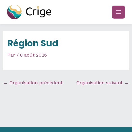
Aller
au
main
contenu
men
Région Sud
Par
/
8 août 2026
←
Organisation précédent
Organisation suivant
→