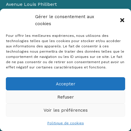
Avenue Louis Philibert
Domaine du Petit Arbois
Gérer le consentement aux
Bâtiment Laennec
cookies
13100 Aix-en-Provence
📞
04 42 90 71 22
Pour offrir les meilleures expériences, nous utilisons des
✉ contact@crige-paca.org
technologies telles que les cookies pour stocker et/ou accéder
aux informations des appareils. Le fait de consentir à ces
technologies nous permettra de traiter des données telles que le
comportement de navigation ou les ID uniques sur ce site. Le fait
de ne pas consentir ou de retirer son consentement peut avoir un
effet négatif sur certaines caractéristiques et fonctions.
Accepter
Mentions légales
RGPD
Refuser
Politique de cookies (UE)
Voir les préférences
Copyright © 2026 Crige PACA
Conception :
sylvainriviere.com
Politique de cookies