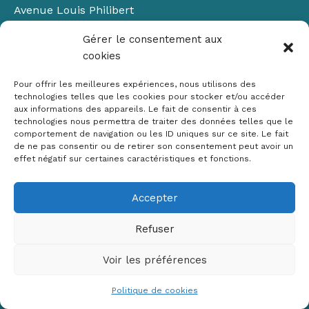
Avenue Louis Philibert
Domaine du Petit Arbois
Gérer le consentement aux
Bâtiment Laennec
cookies
13100 Aix-en-Provence
📞
04 42 90 71 22
Pour offrir les meilleures expériences, nous utilisons des
✉ contact@crige-paca.org
technologies telles que les cookies pour stocker et/ou accéder
aux informations des appareils. Le fait de consentir à ces
technologies nous permettra de traiter des données telles que le
comportement de navigation ou les ID uniques sur ce site. Le fait
de ne pas consentir ou de retirer son consentement peut avoir un
effet négatif sur certaines caractéristiques et fonctions.
Accepter
Mentions légales
RGPD
Refuser
Politique de cookies (UE)
Voir les préférences
Copyright © 2026 Crige PACA
Conception :
sylvainriviere.com
Politique de cookies