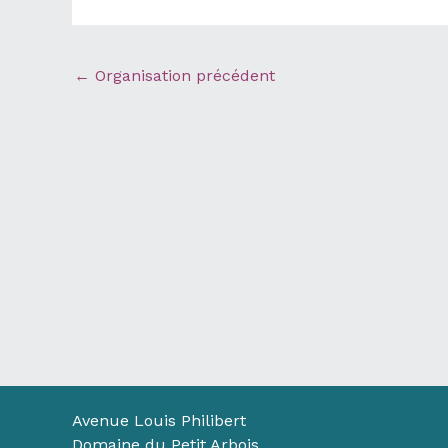
←
Organisation précédent
Avenue Louis Philibert
Domaine du Petit Arbois