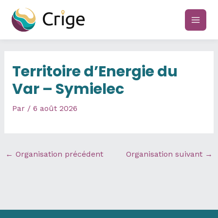
Aller
au
main
contenu
men
Territoire d’Energie du
Var – Symielec
Par
/
6 août 2026
←
Organisation précédent
Organisation suivant
→