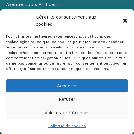
Avenue Louis Philibert
Domaine du Petit Arbois
Gérer le consentement aux
Bâtiment Laennec
cookies
13100 Aix-en-Provence
📞
04 42 90 71 22
Pour offrir les meilleures expériences, nous utilisons des
✉ contact@crige-paca.org
technologies telles que les cookies pour stocker et/ou accéder
aux informations des appareils. Le fait de consentir à ces
technologies nous permettra de traiter des données telles que le
comportement de navigation ou les ID uniques sur ce site. Le fait
de ne pas consentir ou de retirer son consentement peut avoir un
effet négatif sur certaines caractéristiques et fonctions.
Accepter
Mentions légales
RGPD
Refuser
Politique de cookies (UE)
Voir les préférences
Copyright © 2026 Crige PACA
Conception :
sylvainriviere.com
Politique de cookies