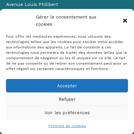
Avenue Louis Philibert
Domaine du Petit Arbois
Gérer le consentement aux
Bâtiment Laennec
cookies
13100 Aix-en-Provence
📞
04 42 90 71 22
Pour offrir les meilleures expériences, nous utilisons des
✉ contact@crige-paca.org
technologies telles que les cookies pour stocker et/ou accéder
aux informations des appareils. Le fait de consentir à ces
technologies nous permettra de traiter des données telles que le
comportement de navigation ou les ID uniques sur ce site. Le fait
de ne pas consentir ou de retirer son consentement peut avoir un
effet négatif sur certaines caractéristiques et fonctions.
Accepter
Mentions légales
RGPD
Refuser
Politique de cookies (UE)
Voir les préférences
Copyright © 2026 Crige PACA
Conception :
sylvainriviere.com
Politique de cookies