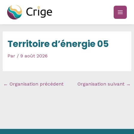
Aller
au
main
contenu
men
Territoire d’énergie 05
Par
/
9 août 2026
←
Organisation précédent
Organisation suivant
→