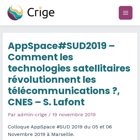
Aller
au
main
contenu
men
AppSpace#SUD2019 –
Comment les
technologies satellitaires
révolutionnent les
télécommunications ?,
CNES – S. Lafont
Par
admin-crige
/
19 novembre 2019
Colloque AppSpace #SUD 2019 du 05 et 06
Novembre 2019 à Marseille.