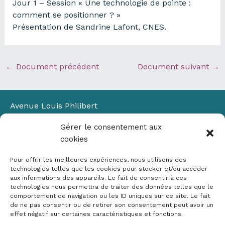
Jour 1 – Session « Une technologie de pointe :
comment se positionner ? »
Présentation de Sandrine Lafont, CNES.
←
Document précédent
Document suivant
→
Avenue Louis Philibert
Domaine du Petit Arbois
Gérer le consentement aux
Bâtiment Laennec
cookies
13100 Aix-en-Provence
📞
04 42 90 71 22
Pour offrir les meilleures expériences, nous utilisons des
✉ contact@crige-paca.org
technologies telles que les cookies pour stocker et/ou accéder
aux informations des appareils. Le fait de consentir à ces
technologies nous permettra de traiter des données telles que le
comportement de navigation ou les ID uniques sur ce site. Le fait
de ne pas consentir ou de retirer son consentement peut avoir un
effet négatif sur certaines caractéristiques et fonctions.