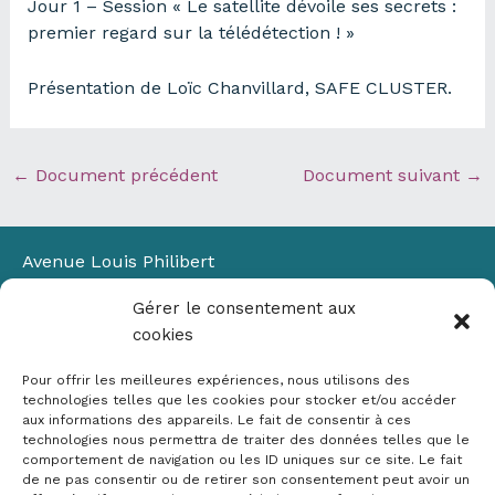
Jour 1 – Session « Le satellite dévoile ses secrets :
premier regard sur la télédétection ! »
Présentation de Loïc Chanvillard, SAFE CLUSTER.
←
Document précédent
Document suivant
→
Avenue Louis Philibert
Domaine du Petit Arbois
Gérer le consentement aux
Bâtiment Laennec
cookies
13100 Aix-en-Provence
📞
04 42 90 71 22
Pour offrir les meilleures expériences, nous utilisons des
✉ contact@crige-paca.org
technologies telles que les cookies pour stocker et/ou accéder
aux informations des appareils. Le fait de consentir à ces
technologies nous permettra de traiter des données telles que le
comportement de navigation ou les ID uniques sur ce site. Le fait
de ne pas consentir ou de retirer son consentement peut avoir un