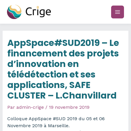
Aller
au
main
contenu
men
AppSpace#SUD2019 – Le
financement des projets
d’innovation en
télédétection et ses
applications, SAFE
CLUSTER – L.Chanvillard
Par
admin-crige
/
19 novembre 2019
Colloque AppSpace #SUD 2019 du 05 et 06
Novembre 2019 à Marseille.