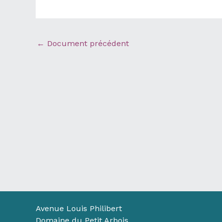
←
Document précédent
Avenue Louis Philibert
Domaine du Petit Arbois