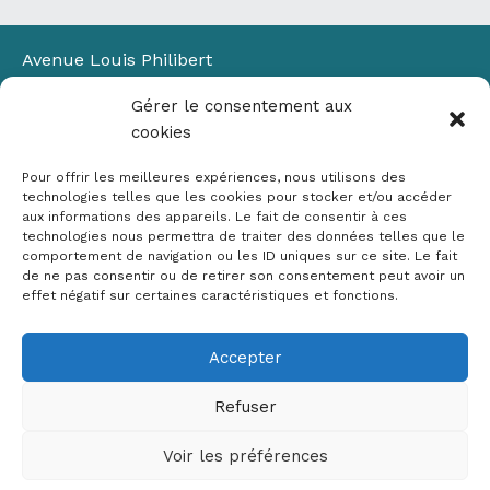
Avenue Louis Philibert
Domaine du Petit Arbois
Gérer le consentement aux
Bâtiment Laennec
cookies
13100 Aix-en-Provence
📞
04 42 90 71 22
Pour offrir les meilleures expériences, nous utilisons des
✉ contact@crige-paca.org
technologies telles que les cookies pour stocker et/ou accéder
aux informations des appareils. Le fait de consentir à ces
technologies nous permettra de traiter des données telles que le
comportement de navigation ou les ID uniques sur ce site. Le fait
de ne pas consentir ou de retirer son consentement peut avoir un
effet négatif sur certaines caractéristiques et fonctions.
Accepter
Mentions légales
RGPD
Refuser
Politique de cookies (UE)
Voir les préférences
Copyright © 2026 Crige PACA
Conception :
sylvainriviere.com