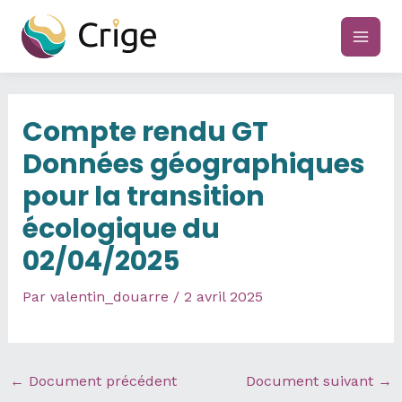
Aller
au
main
contenu
men
Compte rendu GT
Données géographiques
pour la transition
écologique du
02/04/2025
Par
valentin_douarre
/
2 avril 2025
←
Document précédent
Document suivant
→