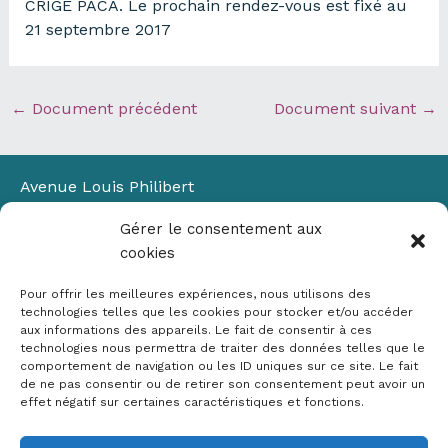
CRIGE PACA. Le prochain rendez-vous est fixé au
21 septembre 2017
←
Document précédent
Document suivant
→
Avenue Louis Philibert
Domaine du Petit Arbois
Gérer le consentement aux
Bâtiment Laennec
cookies
13100 Aix-en-Provence
📞
04 42 90 71 22
Pour offrir les meilleures expériences, nous utilisons des
✉ contact@crige-paca.org
technologies telles que les cookies pour stocker et/ou accéder
aux informations des appareils. Le fait de consentir à ces
technologies nous permettra de traiter des données telles que le
comportement de navigation ou les ID uniques sur ce site. Le fait
de ne pas consentir ou de retirer son consentement peut avoir un
effet négatif sur certaines caractéristiques et fonctions.