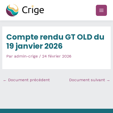
Aller
au
main
contenu
men
Compte rendu GT OLD du
19 janvier 2026
Par
admin-crige
/
24 février 2026
←
Document précédent
Document suivant
→