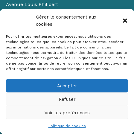
Avenue Louis Philibert
Domaine du Petit Arbois
Gérer le consentement aux
Bâtiment Laennec
cookies
13100 Aix-en-Provence
📞
04 42 90 71 22
Pour offrir les meilleures expériences, nous utilisons des
✉ contact@crige-paca.org
technologies telles que les cookies pour stocker et/ou accéder
aux informations des appareils. Le fait de consentir à ces
technologies nous permettra de traiter des données telles que le
comportement de navigation ou les ID uniques sur ce site. Le fait
de ne pas consentir ou de retirer son consentement peut avoir un
effet négatif sur certaines caractéristiques et fonctions.
Accepter
Mentions légales
RGPD
Refuser
Politique de cookies (UE)
Voir les préférences
Copyright © 2026 Crige PACA
Conception :
sylvainriviere.com
Politique de cookies