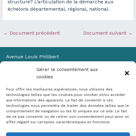
structure? L’articulation de la démarche aux
échelons départemental, régional, national.
←
Document précédent
Document suivant
→
Avenue Louis Philibert
Domaine du Petit Arbois
Gérer le consentement aux
Bâtiment Laennec
cookies
13100 Aix-en-Provence
📞
04 42 90 71 22
Pour offrir les meilleures expériences, nous utilisons des
✉ contact@crige-paca.org
technologies telles que les cookies pour stocker et/ou accéder
aux informations des appareils. Le fait de consentir à ces
technologies nous permettra de traiter des données telles que le
comportement de navigation ou les ID uniques sur ce site. Le fait
de ne pas consentir ou de retirer son consentement peut avoir un
effet négatif sur certaines caractéristiques et fonctions.